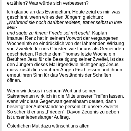
erzählen? Was würde sich verbessern?
Ich glaube an das Evangelium. Heute zeigt es mir, was
geschieht, wenn wir es den Jüngern gleichtun:
„
Während sie noch darüber redeten, trat er selbst in ihre
Mitte
und sagte zu ihnen: Friede sei mit euch!“
Kaplan
Imanuel Renz hat in seinem Vorwort der vergangenen
Wocheninfo so eindrücklich von der lähmenden Wirkung
von Zweifeln für uns Christen wie für uns als Gemeinden
geschrieben. Reichte dem Thomas letzte Woche ein
Berühren Jesu für die Beseitigung seiner Zweifel, ist das
den Jüngern dieses Mal irgendwie nicht genug: Jesus
muss zusätzlich vor ihren Augen Fisch essen und ihnen
erneut ihren Sinn für das Verständnis der Schriften
öffnen.
Wenn wir Jesus in seinem Wort und seinen
Sakramenten wirklich in die Mitte unserer Treffen lassen,
wenn wir diese Gegenwart gemeinsam deuten, dann
beseitigt der Auferstandene persönlich unsere Zweifel.
So schenkt er uns „Frieden“. Davon Zeugnis zu geben
ist unser lebenslanger Auftrag.
Österlichen Mut dazu wünscht uns allen