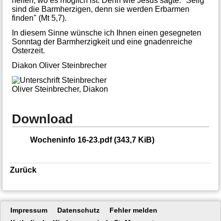
helfen, wo es möglich ist. Denn wie Jesus sagte: "Selig
sind die Barmherzigen, denn sie werden Erbarmen
finden" (Mt 5,7).
In diesem Sinne wünsche ich Ihnen einen gesegneten
Sonntag der Barmherzigkeit und eine gnadenreiche
Osterzeit.
Diakon Oliver Steinbrecher
Oliver Steinbrecher, Diakon
Download
Wocheninfo 16-23.pdf
(343,7 KiB)
Zurück
Navigation
Impressum
Datenschutz
Fehler melden
überspringen