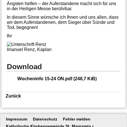
Ängsten helfen – der Auferstandene macht sich für uns
in der Heiligen Messe berührbar.
In diesem Sinne wünsche ich Ihnen und uns allen, dass
wir dem Auferstandenen, dem Sieger über Sünde und
Tod, begegnen!
Ihr
Imanuel Renz, Kaplan
Download
Wocheninfo 15-24 ON.pdf
(248,7 KiB)
Zurück
Navigation
Impressum
Datenschutz
Fehler melden
überspringen
Katholische Kirchengemeinde St. Margareta
•