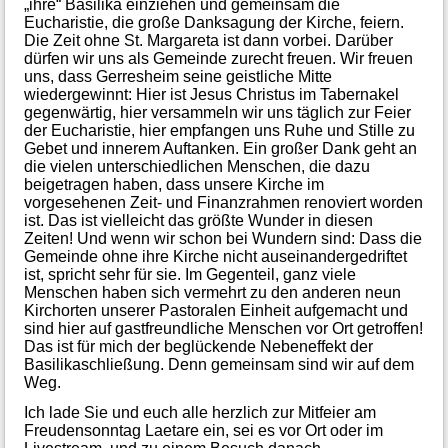
„ihre“ Basilika einziehen und gemeinsam die
Eucharistie, die große Danksagung der Kirche, feiern.
Die Zeit ohne St. Margareta ist dann vorbei. Darüber
dürfen wir uns als Gemeinde zurecht freuen. Wir freuen
uns, dass Gerresheim seine geistliche Mitte
wiedergewinnt: Hier ist Jesus Christus im Tabernakel
gegenwärtig, hier versammeln wir uns täglich zur Feier
der Eucharistie, hier empfangen uns Ruhe und Stille zu
Gebet und innerem Auftanken. Ein großer Dank geht an
die vielen unterschiedlichen Menschen, die dazu
beigetragen haben, dass unsere Kirche im
vorgesehenen Zeit- und Finanzrahmen renoviert worden
ist. Das ist vielleicht das größte Wunder in diesen
Zeiten! Und wenn wir schon bei Wundern sind: Dass die
Gemeinde ohne ihre Kirche nicht auseinandergedriftet
ist, spricht sehr für sie. Im Gegenteil, ganz viele
Menschen haben sich vermehrt zu den anderen neun
Kirchorten unserer Pastoralen Einheit aufgemacht und
sind hier auf gastfreundliche Menschen vor Ort getroffen!
Das ist für mich der beglückende Nebeneffekt der
Basilikaschließung. Denn gemeinsam sind wir auf dem
Weg.
Ich lade Sie und euch alle herzlich zur Mitfeier am
Freudensonntag Laetare ein, sei es vor Ort oder im