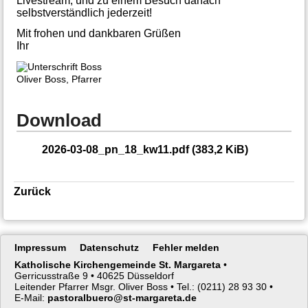
Livestream, und zu einem Besuch danach
selbstverständlich jederzeit!
Mit frohen und dankbaren Grüßen
Ihr
Oliver Boss, Pfarrer
Download
2026-03-08_pn_18_kw11.pdf
(383,2 KiB)
Zurück
Navigation
Impressum
Datenschutz
Fehler melden
überspringen
Katholische Kirchengemeinde St. Margareta
•
Gerricusstraße 9 •
40625 Düsseldorf
Leitender Pfarrer Msgr. Oliver Boss •
Tel.: (0211) 28 93 30 •
E-Mail:
pastoralbuero@st-margareta.de