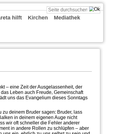
eta hilft
Kirchen
Mediathek
St. Cäcilia
St. Katharina
St. Margareta
St. Maria vom Frieden
St. Reinold
St. Ursula
St. Viktor
Predigten
Podcasts
Deine Gute Nachricht
Playlists
Live
Sonstiges
t – eine Zeit der Ausgelassenheit, der
s das Leben auch Freude, Gemeinschaft
lädt uns das Evangelium dieses Sonntags
u zu deinem Bruder sagen: Bruder, lass
Balken in deinem eigenen Auge nicht
s wir oft schneller die Fehler anderer
ment in andere Rollen zu schlüpfen – aber
 uns ein, ehrlich zu uns selbst zu sein und