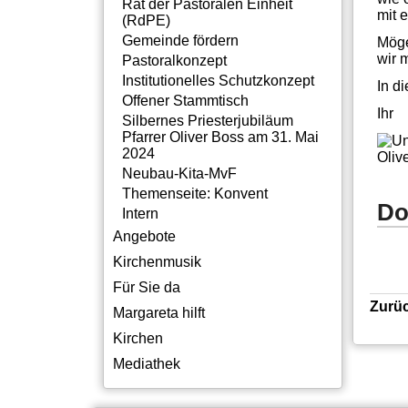
Rat der Pastoralen Einheit
mit 
(RdPE)
Gemeinde fördern
Möge
wir 
Pastoralkonzept
Institutionelles Schutzkonzept
In d
Offener Stammtisch
Ihr
Silbernes Priesterjubiläum
Pfarrer Oliver Boss am 31. Mai
2024
Oliv
Neubau-Kita-MvF
Themenseite: Konvent
Do
Intern
Angebote
Kirchenmusik
Für Sie da
Zurü
Margareta hilft
Kirchen
Mediathek