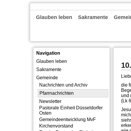
Navigation
Glauben leben
Sakramente
Gemei
überspringen
Gottesdienste
Familienkirche
Alpha
Bibelgespräch
Exerzitien
Tagesevangelium
Taufe
Erstkommunion
Firmung
Ehe
Beerdigung
Nachric
Pfarrna
Newslet
Pastora
Gemein
Kirche
Rat der
Gemein
Pastora
Institu
Offene
Silbern
Neubau
Themen
Intern
Navigation
Navigation
Glauben leben
10
überspringen
Sakramente
Lieb
Gemeinde
die 
Nachrichten und Archiv
Bege
Pfarrnachrichten
und 
(Lk 
Newsletter
Pastorale Einheit Düsseldorfer
Jesu
Osten
mich
Gemeindeentwicklung MvF
sieh
erke
Kirchenvorstand
wie 