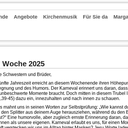
nde
Angebote
Kirchenmusik
Für Sie da
Margar
hten und Archiv
chrichten
ter
le Einheit Düsseldorfer Osten
deentwicklung MvF
nvorstand
 Pastoralen Einheit (RdPE)
de fördern
lkonzept
tionelles Schutzkonzept
r Stammtisch
es Priesterjubiläum Pfarrer Oliver Boss am 31. Mai 2024
-Kita-MvF
seite: Konvent
Gruppen und Vereine
Spielgruppen / KiTas / Familienzentrum
Schulen
Jugend und Messdiener
Information zum Altenheim Gerricusstift
Senioren
Bücherei St. Ursula
Leseraum Trauer und Abschied
Caritas
Stellenangebote
Repair-Cafés
Termine
Kirchenmusik in der Gemeinde
Chorschule
Förderkreise Musik
Orgeln
Seelsorgende
Externe Hilfe
Mitarbeiter
Pfarrbüros
Bescheinigungen
Kontakt
. Woche 2025
e Schwestern und Brüder,
fünfte Jahreszeit erreicht an diesem Wochenende ihren Höhepunk
gnung und des Humors. Der Karneval erinnert uns daran, das
unbeschwerte Momente braucht. Doch mitten in diesem Trubel 
6,39-45) dazu ein, innezuhalten und nach innen zu schauen.
s mahnt uns in seinen Worten zur Selbstprüfung: „Wie kannst d
 den Splitter aus deinem Auge herausziehen, während du den 
st?“ Eine humorvolle, aber zugleich ernste Erinnerung daran, das
nnen als unsere eigenen. Karneval erlaubt es uns, für einen Mo
oft verstecken wir uns im Alltag hinter Masken? Jesu Worte laden