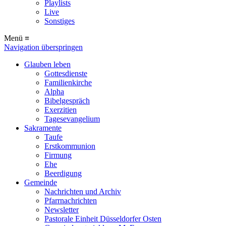
Playlists
Live
Sonstiges
Menü ≡
Navigation überspringen
Glauben leben
Gottesdienste
Familienkirche
Alpha
Bibelgespräch
Exerzitien
Tagesevangelium
Sakramente
Taufe
Erstkommunion
Firmung
Ehe
Beerdigung
Gemeinde
Nachrichten und Archiv
Pfarrnachrichten
Newsletter
Pastorale Einheit Düsseldorfer Osten