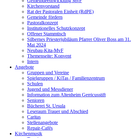
Gemeindeentwicklung MvF
Kirchenvorstand
Rat der Pastoralen Einheit (RdPE)
Gemeinde fördern
Pastoralkonzept
Institutionelles Schutzkonzept
Offener Stammtisch
Silbernes Priesterjubiläum Pfarrer Oliver Boss am 31.
Mai 2024
Neubau-Kita-MvF
Themenseite: Konvent
Intern
Angebote
Gruppen und Vereine
Spielgruppen / KiTas / Familienzentrum
Schulen
Jugend und Messdiener
Information zum Altenheim Gerricusstift
Senioren
Bücherei St. Ursula
Leseraum Trauer und Abschied
Caritas
Stellenangebote
Repair-Cafés
Kirchenmusik