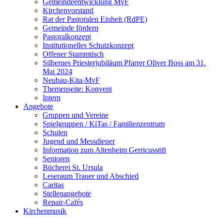
Gemeindeentwicklung MvF
Kirchenvorstand
Rat der Pastoralen Einheit (RdPE)
Gemeinde fördern
Pastoralkonzept
Institutionelles Schutzkonzept
Offener Stammtisch
Silbernes Priesterjubiläum Pfarrer Oliver Boss am 31.
Mai 2024
Neubau-Kita-MvF
Themenseite: Konvent
Intern
Angebote
Gruppen und Vereine
Spielgruppen / KiTas / Familienzentrum
Schulen
Jugend und Messdiener
Information zum Altenheim Gerricusstift
Senioren
Bücherei St. Ursula
Leseraum Trauer und Abschied
Caritas
Stellenangebote
Repair-Cafés
Kirchenmusik