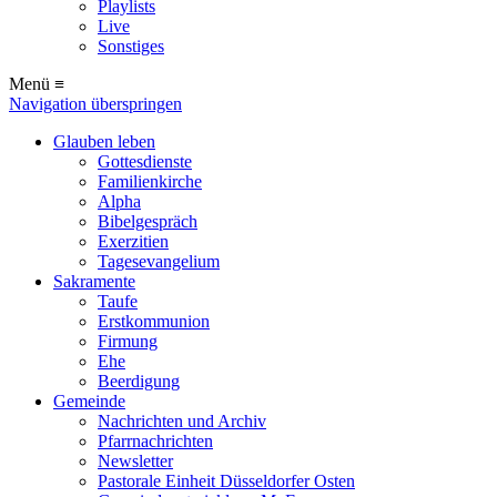
Playlists
Live
Sonstiges
Menü ≡
Navigation überspringen
Glauben leben
Gottesdienste
Familienkirche
Alpha
Bibelgespräch
Exerzitien
Tagesevangelium
Sakramente
Taufe
Erstkommunion
Firmung
Ehe
Beerdigung
Gemeinde
Nachrichten und Archiv
Pfarrnachrichten
Newsletter
Pastorale Einheit Düsseldorfer Osten