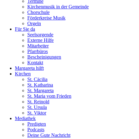
Termine
Kirchenmusik in der Gemeinde
Chorschule
Förderkreise Musik
Orgeln
Für Sie da
Seelsorgende
Externe Hilfe
Mitarbeiter
Pfarrbüros
Bescheinigungen
Kontakt
Margareta hilft
Kirchen
St. Cäcilia
St. Katharina
St. Margareta
St. Maria vom Frieden
St. Reinold
St. Ursula
St. Viktor
Mediathek
Predigten
Podcasts
Deine Gute Nachricht