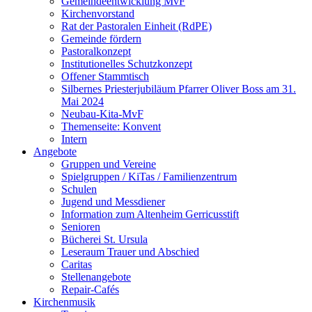
Gemeindeentwicklung MvF
Kirchenvorstand
Rat der Pastoralen Einheit (RdPE)
Gemeinde fördern
Pastoralkonzept
Institutionelles Schutzkonzept
Offener Stammtisch
Silbernes Priesterjubiläum Pfarrer Oliver Boss am 31.
Mai 2024
Neubau-Kita-MvF
Themenseite: Konvent
Intern
Angebote
Gruppen und Vereine
Spielgruppen / KiTas / Familienzentrum
Schulen
Jugend und Messdiener
Information zum Altenheim Gerricusstift
Senioren
Bücherei St. Ursula
Leseraum Trauer und Abschied
Caritas
Stellenangebote
Repair-Cafés
Kirchenmusik