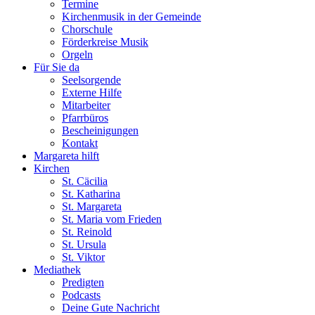
Termine
Kirchenmusik in der Gemeinde
Chorschule
Förderkreise Musik
Orgeln
Für Sie da
Seelsorgende
Externe Hilfe
Mitarbeiter
Pfarrbüros
Bescheinigungen
Kontakt
Margareta hilft
Kirchen
St. Cäcilia
St. Katharina
St. Margareta
St. Maria vom Frieden
St. Reinold
St. Ursula
St. Viktor
Mediathek
Predigten
Podcasts
Deine Gute Nachricht