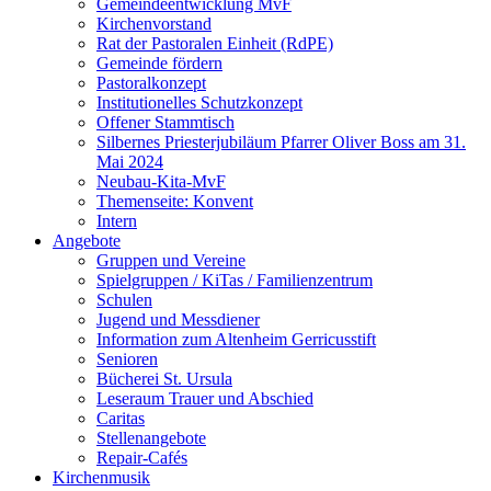
Gemeindeentwicklung MvF
Kirchenvorstand
Rat der Pastoralen Einheit (RdPE)
Gemeinde fördern
Pastoralkonzept
Institutionelles Schutzkonzept
Offener Stammtisch
Silbernes Priesterjubiläum Pfarrer Oliver Boss am 31.
Mai 2024
Neubau-Kita-MvF
Themenseite: Konvent
Intern
Angebote
Gruppen und Vereine
Spielgruppen / KiTas / Familienzentrum
Schulen
Jugend und Messdiener
Information zum Altenheim Gerricusstift
Senioren
Bücherei St. Ursula
Leseraum Trauer und Abschied
Caritas
Stellenangebote
Repair-Cafés
Kirchenmusik