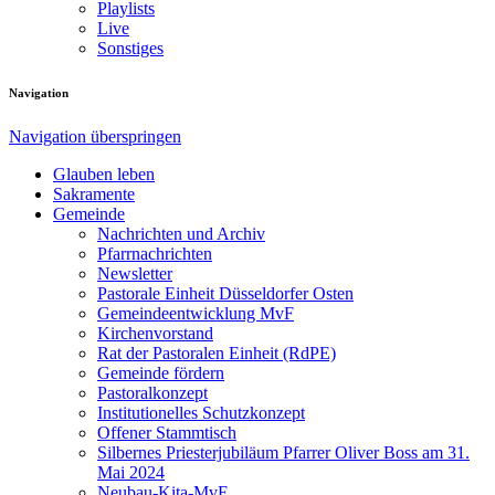
Playlists
Live
Sonstiges
Navigation
Navigation überspringen
Glauben leben
Sakramente
Gemeinde
Nachrichten und Archiv
Pfarrnachrichten
Newsletter
Pastorale Einheit Düsseldorfer Osten
Gemeindeentwicklung MvF
Kirchenvorstand
Rat der Pastoralen Einheit (RdPE)
Gemeinde fördern
Pastoralkonzept
Institutionelles Schutzkonzept
Offener Stammtisch
Silbernes Priesterjubiläum Pfarrer Oliver Boss am 31.
Mai 2024
Neubau-Kita-MvF